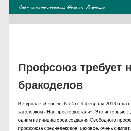
Перейти
Сайт памяти писателя Михаила Лифшица
к
содержимому
Профсоюз требует н
бракоделов
В журнале «Огонек» No 4 от 4 февраля 2013 года 
заголовком «Нас просто достали». Это интервью 
одним из инициаторов создания Свободного профс
профсоюза средневековое, цеховое, очень симпат